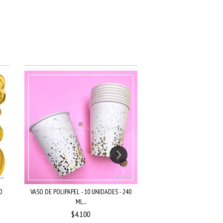
0
VASO DE POLIPAPEL - 10 UNIDADES - 240
25 GRMS SPRINKLES FLE
ML...
PASTIL...
$4.100
$2.200