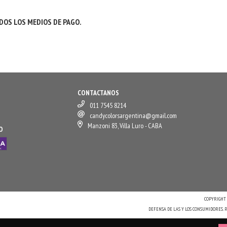
OS LOS MEDIOS DE PAGO.
CONTACTANOS
011 7545 8214
candycolorsargentina@gmail.com
Manzoni 83, Villa Luro - CABA
O
COPYRIGHT 
DEFENSA DE LAS Y LOS CONSUMIDORES.