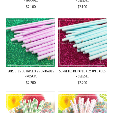
- NARANJ...
- CELEST...
$2.100
$2.100
SORBETES DE PAPEL X 25 UNIDADES
SORBETES DE PAPEL X 25 UNIDADES
- ROSA P...
- CELEST...
$2.200
$2.200