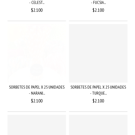
- CELEST...
- FUCSIA...
$2.100
$2.100
SORBETES DE PAPEL X 25 UNIDADES
SORBETES DE PAPEL X 25 UNIDADES
- NARANJ...
- TURQUE...
$2.100
$2.100