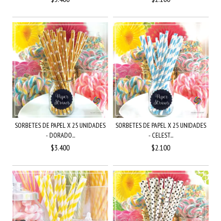
SORBETES DE PAPEL X 25 UNIDADES
SORBETES DE PAPEL X 25 UNIDADES
- DORADO...
- CELEST...
$3.400
$2.100