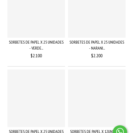
SORBETES DE PAPEL X 25 UNIDADES
SORBETES DE PAPEL X 25 UNIDADES
- VERDE...
- NARANJ...
$2.100
$2.200
SORBETES DE PAPEL X 25 UNIDADES
SORBETES DE PAPEL X 12UNIDADES