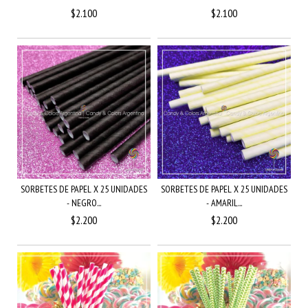
$2.100
$2.100
SORBETES DE PAPEL X 25 UNIDADES
SORBETES DE PAPEL X 25 UNIDADES
- NEGRO...
- AMARIL...
$2.200
$2.200