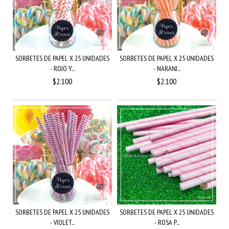
SORBETES DE PAPEL X 25 UNIDADES
SORBETES DE PAPEL X 25 UNIDADES
- ROJO Y...
- NARANJ...
$2.100
$2.100
SORBETES DE PAPEL X 25 UNIDADES
SORBETES DE PAPEL X 25 UNIDADES
- VIOLET...
- ROSA P...