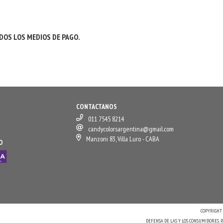
OS LOS MEDIOS DE PAGO.
CONTACTANOS
011 7545 8214
candycolorsargentina@gmail.com
Manzoni 83, Villa Luro - CABA
O
COPYRIGHT 
DEFENSA DE LAS Y LOS CONSUMIDORES.