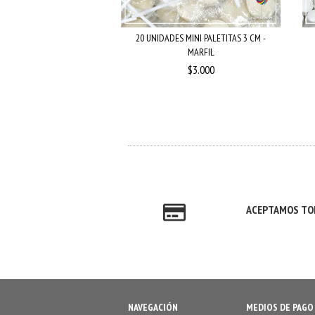
OMBONES DE FRUTA -
20 UNIDADES MINI PALETITAS 3 CM -
AMPAGNE - A...
MARFIL
$2.800
$3.000
ACEPTAMOS TOD
NAVEGACIÓN
MEDIOS DE PAGO