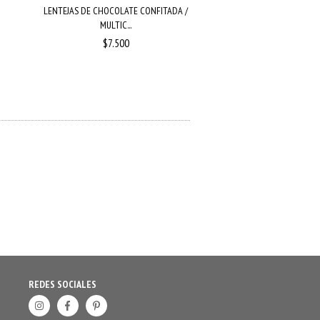
LENTEJAS DE CHOCOLATE CONFITADA /
PALETA DE CARAMELO DE 
MULTIC...
DIÁ...
$7.500
$1.000
REDES SOCIALES