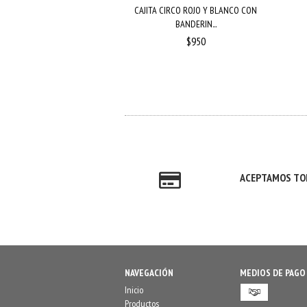
 CARAMELO DE 14 CM -
CAJITA CIRCO ROJO Y BLANCO CON
ULTICOLOR...
BANDERIN...
$1.000
$950
ACEPTAMOS TOD
NAVEGACIÓN
MEDIOS DE PAGO
Inicio
Productos