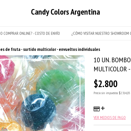
Candy Colors Argentina
O COMPRAR ONLINE? - COSTO DE ENVÍO
¿CÓMO VISITAR NUESTRO SHOWROOM C
s de fruta - surtido multicolor - envueltos individuales
10 UN. BOMBO
MULTICOLOR -
$2.800
Precio sin impuestos
$2.314,05
VER MEDIOS DE PAGO