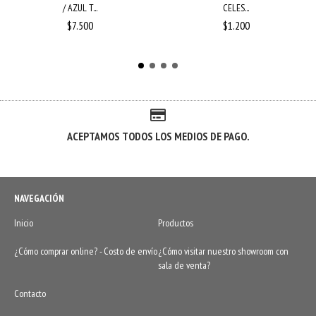
/ AZUL T...
CELES...
$7.500
$1.200
ACEPTAMOS TODOS LOS MEDIOS DE PAGO.
NAVEGACIÓN
Inicio
Productos
¿Cómo comprar online? - Costo de envío
¿Cómo visitar nuestro showroom con
sala de venta?
Contacto