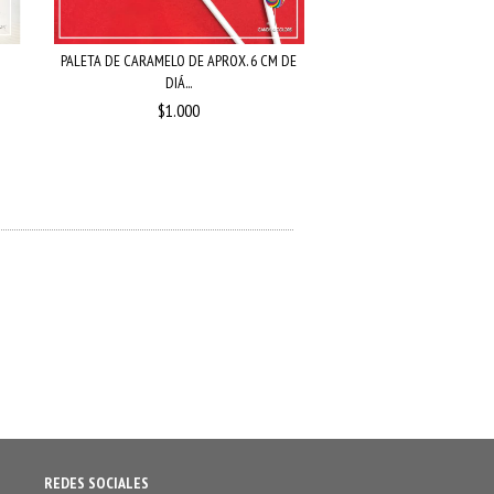
PALETA DE CARAMELO DE APROX. 6 CM DE
CAJITA CIRCO ROJO Y
DIÁ...
BANDERIN..
$1.000
$950
REDES SOCIALES