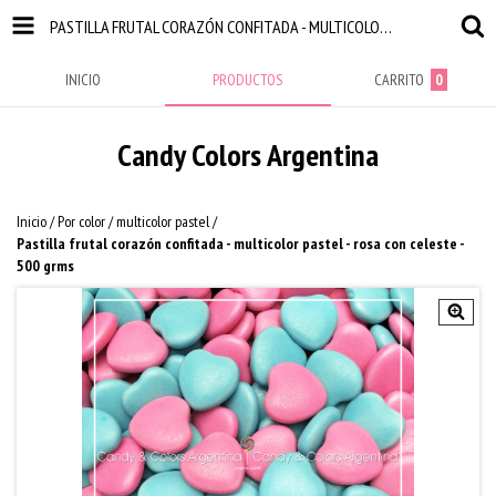
PASTILLA FRUTAL CORAZÓN CONFITADA - MULTICOLOR PASTEL - ROSA CON CELESTE - 500 GRMS
INICIO
PRODUCTOS
CARRITO
0
Candy Colors Argentina
Inicio
/
Por color
/
multicolor pastel
/
Pastilla frutal corazón confitada - multicolor pastel - rosa con celeste -
500 grms