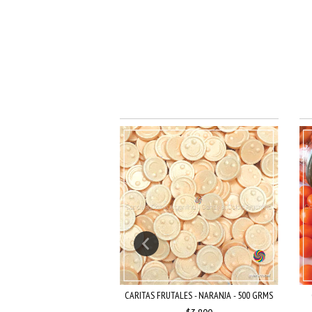
OLITA - NARANJA - 250
CARITAS FRUTALES - NARANJA - 500 GRMS
GRMS O...