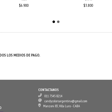
$6.900
$3.800
OS LOS MEDIOS DE PAGO.
CONTACTANOS
011 7545 8214
candycolorsargentina@gmail.com
Manzoni 83, Villa Luro - CABA
O