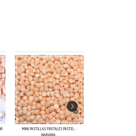
00
MINI PASTILLAS FRUTALES PASTEL -
LENTEJAS DE CHOCOLATE
NARANJA...
NARANJ...